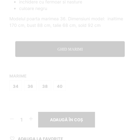
inchidere cu fermoar si nasture
culoare negru
Modelul poarta marimea 36. Dimensiuni model: inaltime
170 cm, bust 88 cm, talie 68 cm, sold 92 cm
GHID MARIMI
MARIME
34
36
38
40
ADAUGĂ ÎN COȘ
ADAUGA LA FAVORITE