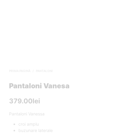
PRIMA PAGINĂ
/
PANTALONI
Pantaloni Vanesa
379.00
lei
Pantaloni Vanessa
croi amplu
buzunare laterale