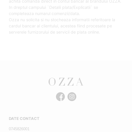
achita comanda direct in contul bancar al brandului OZZA.
In dreptul campului `Detalii plata/Explicatii` se
completeaza numarul comenzii/data.
Ozza nu solicita si nu stocheaza informatii referitoare la
cardul bancar al clientului, acestea fiind procesate pe
serverele furnizorului de servicii de plata online.
DATE CONTACT
0745826001