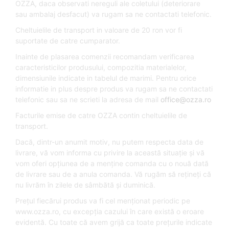
OZZA, daca observati nereguli ale coletului (deteriorare
sau ambalaj desfacut) va rugam sa ne contactati telefonic.
Cheltuielile de transport in valoare de 20 ron vor fi
suportate de catre cumparator.
Inainte de plasarea comenzii recomandam verificarea
caracteristicilor produsului, compozitia materialelor,
dimensiunile indicate in tabelul de marimi. Pentru orice
informatie in plus despre produs va rugam sa ne contactati
telefonic sau sa ne scrieti la adresa de mail
office@ozza.ro
Facturile emise de catre OZZA contin cheltuielile de
transport.
Dacă, dintr-un anumit motiv, nu putem respecta data de
livrare, vă vom informa cu privire la această situaţie şi vă
vom oferi opţiunea de a menţine comanda cu o nouă dată
de livrare sau de a anula comanda. Vă rugăm să reţineţi că
nu livrăm în zilele de sâmbătă şi duminică.
Preţul fiecărui produs va fi cel menţionat periodic pe
www.ozza.ro, cu excepţia cazului în care există o eroare
evidentă. Cu toate că avem grijă ca toate preţurile indicate