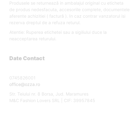
Produsele se returnează in ambalajul original cu eticheta
de produs nedesfacuta, accesoriile complete, documentele
aferente achizitiei ( factură ). In caz contrar vanzatorul isi
rezerva dreptul de a refuza returul.
Atentie: Ruperea etichetei sau a sigiliului duce la
neacceptarea returului.
Date Contact
0745826001
office@ozza.ro
Str. Teiului nr. 8 Borsa, Jud. Maramures
M&C Fashion Lovers SRL | CIF: 39957845