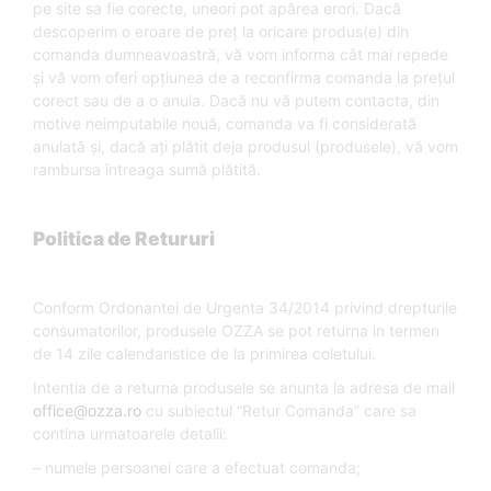
pe site sa fie corecte, uneori pot apărea erori. Dacă
descoperim o eroare de preţ la oricare produs(e) din
comanda dumneavoastră, vă vom informa cât mai repede
şi vă vom oferi opţiunea de a reconfirma comanda la preţul
corect sau de a o anula. Dacă nu vă putem contacta, din
motive neimputabile nouă, comanda va fi considerată
anulată şi, dacă aţi plătit deja produsul (produsele), vă vom
rambursa întreaga sumă plătită.
Politica de Retururi
Conform Ordonantei de Urgenta 34/2014 privind drepturile
consumatorilor, produsele OZZA se pot returna in termen
de 14 zile calendaristice de la primirea coletului.
Intentia de a returna produsele se anunta la adresa de mail
office@ozza.ro
cu subiectul “Retur Comanda” care sa
contina urmatoarele detalii:
– numele persoanei care a efectuat comanda;